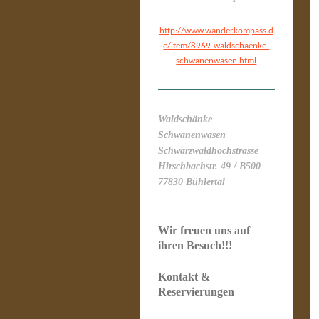
http://www.wanderkompass.d
e/item/8969-waldschaenke-
schwanenwasen.html
Waldschänke
Schwanenwasen
Schwarzwaldhochstrasse
Hirschbachstr. 49 / B500
77830 Bühlertal
Wir freuen uns auf
ihren Besuch!!!
Kontakt &
Reservierungen