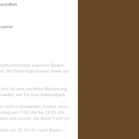
artoffeln
ersahne
waldhochstrasse zwischen Baden-
. Mit Parkmöglichkeiten direkt am
sich für eine herrliche Wanderung
erweilen,am Tor zum Nationalpark.
ch nicht motorisierten Gästen unser
nntag von 7:04 Uhr bis 19:09 Uhr
in und zurück, die letzte Fahrt ins
falls um 20:43 Uhr nach Baden -