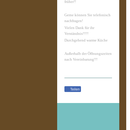
früher!!
Gerne können Sie telefonisch
nachfragen!
Vielen Dank für ihr
Verständnis!!!!!
Durchgehend warme Küche
Außerhalb der Öffnungszeiten
nach Vereinbarung!!!
Teilen