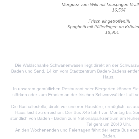
Merguez vom Wild mit knusprigen Bratk
16,50€
Frisch eingetroffen!!!!
Spaghetti mit Pfifferlingen an Kräut
18,90€
Die Waldschänke Schwanenwasen liegt direkt an der Schwarz
Baden und Sand, 14 km vom Stadtzentrum Baden-Badens entfernt
Haus.
In unserem gemütlichen Restaurant oder Biergarten können Sie 
stärken oder zum Erholen an der frischen Schwarzwälder Luft v
Die Bushaltestelle, direkt vor unserer Haustüre, ermöglicht es au
Haus leicht zu erreichen. Der Bus X45 fährt von Montag bis So
stündlich von Baden - Baden zum Nationalparkzentrum am Ruheste
Tal geht um 20:43 Uhr.
An den Wochenenden und Feiertagen fährt der letzte Bus eben
Baden.