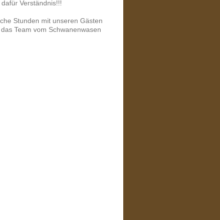
 dafür Verständnis!!!
iche Stunden mit unseren Gästen
nd das Team vom Schwanenwasen