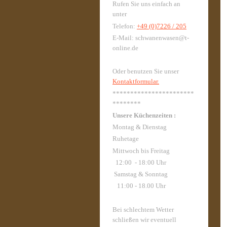
Rufen Sie uns einfach an
unter
Telefon:
+49 (0)7226 / 205
E-Mail: schwanenwasen@t-
online.de
Oder benutzen Sie unser
Kontaktformular.
***********************
********
Unsere Küchenzeiten :
Montag & Dienstag
Ruhetage
Mittwoch bis Freitag
12:00 - 18:00 Uhr
Samstag & Sonntag
11:00 - 18.00 Uhr
Bei schlechtem Wetter
schließen wir eventuell