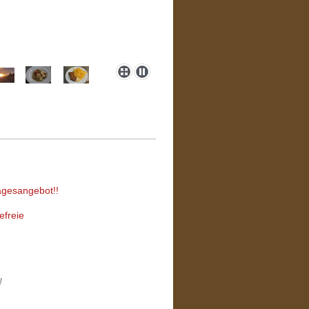
agesangebot!!
efreie
!